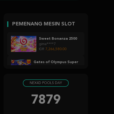
PEMENANG MESIN SLOT
Sweet Bonanza 2500
gima****7
IDR
7,266,580.00
Gates of Olympus Super
Scatter
Epic Ze Zeus
BANDITO RETURNS
lil****5
IDR
6,959,200.00
NEX4D POOLS DAY
Gates of Olympus Super
Scatter
7879
lil****5
IDR
6,463,800.00
MUSCLE FORTUNE CAT
Mahjong Legend