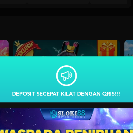
DEPOSIT SECEPAT KILAT DENGAN QRIS!!!